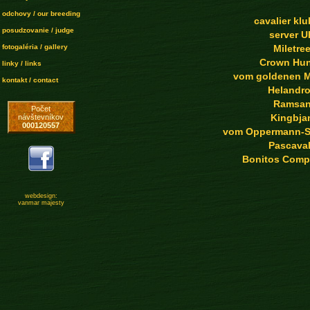
odchovy / our breeding
cavalier kl
posudzovanie / judge
server 
fotogaléria / gallery
Miletre
Crown Hun
linky / links
vom goldenen 
kontakt / contact
Helandr
Ramsa
Počet
Kingbja
návštevníkov
000120557
vom Oppermann-S
Pascava
Bonitos Comp
webdesign:
vanmar majesty