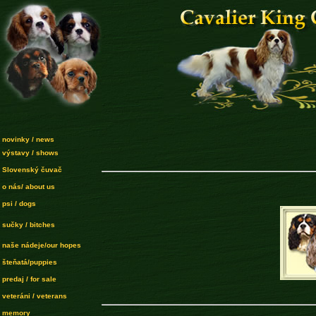
novinky / news
výstavy / shows
Slovenský čuvač
o nás/ about us
psi / dogs
sučky / bitches
naše nádeje/our hopes
šteňatá/puppies
predaj / for sale
veteráni / veterans
memory