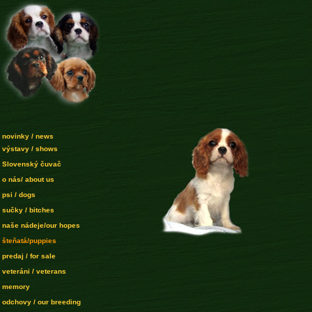
novinky / news
výstavy / shows
Slovenský čuvač
o nás/ about us
psi / dogs
sučky / bitches
naše nádeje/our hopes
šteňatá/puppies
predaj / for sale
veteráni / veterans
memory
odchovy / our breeding