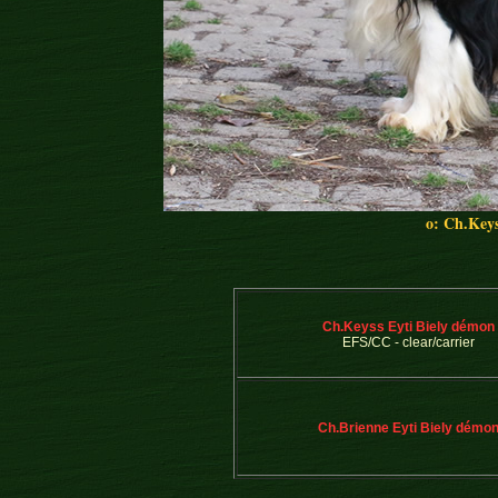
o: Ch.Keys
Ch.Keyss Eyti Biely démon
EFS/CC - clear/carrier
Ch.Brienne Eyti Biely démo