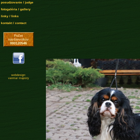
posudzovanie / judge
fotogaléria / gallery
linky / links
kontakt / contact
Počet
návštevníkov
000120546
webdesign:
vanmar majesty