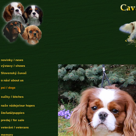
novinky / news
výstavy / shows
Slovenský čuvač
o nás/ about us
psi / dogs
sučky / bitches
naše nádeje/our hopes
šteňatá/puppies
predaj / for sale
veteráni / veterans
memory