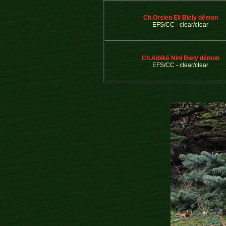
Ch.Orsien Eli Biely démon
EFS/CC - clear/clear
Ch.Aibiké Nini Biely démon
EFS/CC - clear/clear