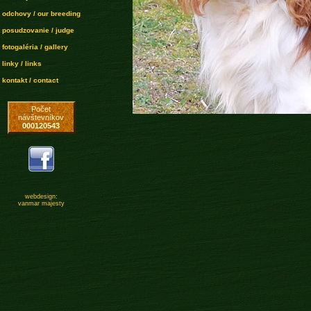
odchovy / our breeding
posudzovanie / judge
fotogaléria / gallery
linky / links
kontakt / contact
Počet
návštevníkov
000120543
webdesign:
vanmar majesty