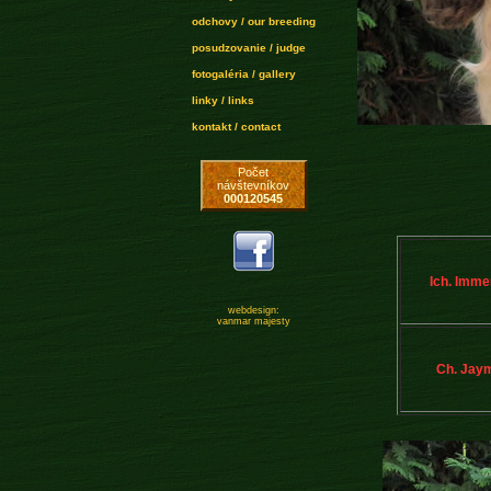
odchovy / our breeding
posudzovanie / judge
fotogaléria / gallery
linky / links
kontakt / contact
Počet
návštevníkov
000120545
Ich. Imme
webdesign:
vanmar majesty
Ch. Jay