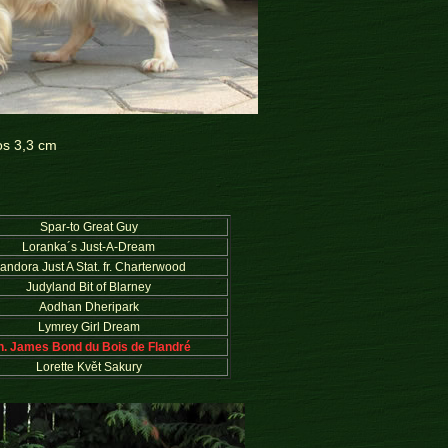
os 3,3 cm
Spar-to Great Guy
Loranka´s Just-A-Dream
andora Just A Stat. fr. Charterwood
Judyland Bit of Blarney
Aodhan Dheripark
Lymrey Girl Dream
h. James Bond du Bois de Flandré
Lorette Květ Sakury