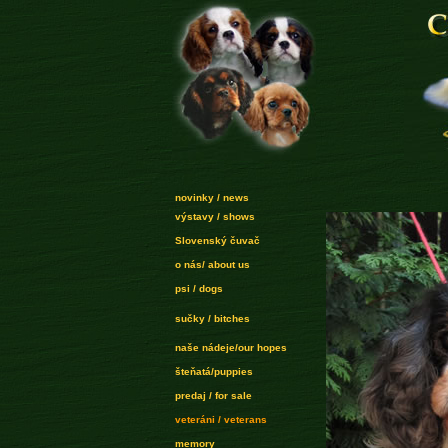
novinky / news
výstavy / shows
Slovenský čuvač
o nás/ about us
psi / dogs
sučky / bitches
naše nádeje/our hopes
šteňatá/puppies
predaj / for sale
veteráni / veterans
memory