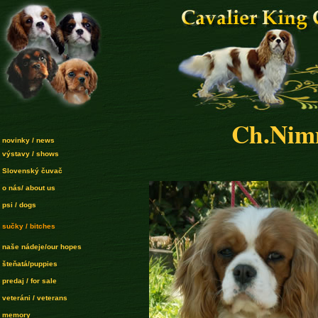
Ch.Nim
novinky / news
výstavy / shows
Slovenský čuvač
o nás/ about us
psi / dogs
sučky / bitches
naše nádeje/our hopes
šteňatá/puppies
predaj / for sale
veteráni / veterans
memory