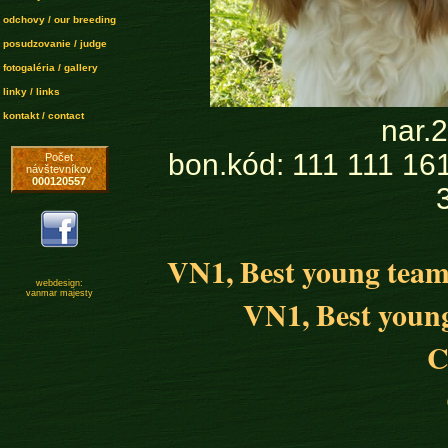
odchovy / our breeding
posudzovanie / judge
fotogaléria / gallery
linky / links
kontakt / contact
nar.
bon.kód: 111 111 161
Počet
návštevníkov
000120557
VN1, Best young team 
webdesign:
vanmar majesty
VN1, Best young
C