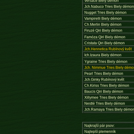
Versace Biely démon
Jch.Nabuco Tries Biely démo
Nugget Tries Biely démon
Vampirelli Biely démon
Ch.Merlin Biely démon
Firuzé Qiri Biely démon
Famóza Qiri Biely démon
Cristata Qiri Biely démon
Jch.Hennetica Rubínový květ
Ich.Izaura Biely démon
Ygraine Tries Biely démon
Jch. Nimmue Tries Biely dém
Pearl Tries Biely démon
Jch.Ginky Rubínový květ
Ch.Kiriss Tries Biely démon
Baucis Qiri Biely démon
Xillymee Tries Biely démon
Nestlé Tries Biely démon
Jch.Ramaya Tries Biely démo
Najkrajší pár psov:
Najlepší plemenník