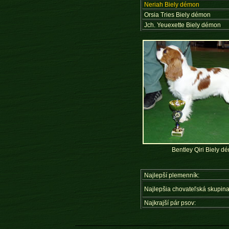
Neriah Biely démon
Orsia Tries Biely démon
Jch. Yeuexette Biely démon
Bentley Qiri Biely d
Najlepší plemenník:
Najlepšia chovateľská skupina
Najkrajší pár psov: