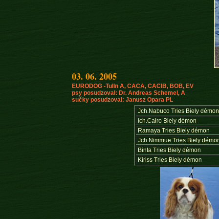
03. 06. 2005
EURODOG -Tulln A, CACA, CACIB, BOB, EV
psy posudzoval:
Dr. Andreas Schemel, A
sučky posudzoval:
Janusz
Opara
PL
Jch.Nabuco Tries Biely démo
Ich.Cairo Biely démon
Ramaya Tries Biely démon
Jch.Nimmue Tries Biely démo
Binta Tries Biely démon
Kiriss Tries Biely démon