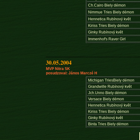
Ch.Cairo Biely démon
Nimmue Tries Biely démon
Hennetica Rubínový květ
Kiriss Tries Biely démon
Ginky Rubínový květ
Immenhof's Raver Girl
30.05.2004
MVP Nitra SK
posudzoval: János Marczé H
Michigan TriesBiely démon
Grandwille Rubínový květ
Jch.Unno Biely démon
Versace Biely démon
Hennetica Rubínový květ
Kiriss Tries Biely démon
Ginky Rubínový květ
Binta Tries Biely démon