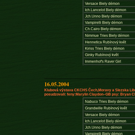
Versace Biely démon
Ich.Lancelot Biely démon
Jch.Unno Biely démon
Vampirelli Biely démon
Ch.Cairo Biely démon
Nimmue Tries Biely démon
Hennetica Rubínový květ
Kiriss Tries Biely démon
Ginky Rubínový květ
Immenhof's Raver Girl
16.05.2004
Klubová výstava CKCHS Čech,Moravy a Slezska Li
posudzovali: feny:Marylin Claydon–GB psy: Bryan 
Nabuco Tries Biely démon
Grandwille Rubínový květ
Versace Biely démon
Ich.Lancelot Biely démon
Jch.Unno Biely démon
Vampirelli Biely démon