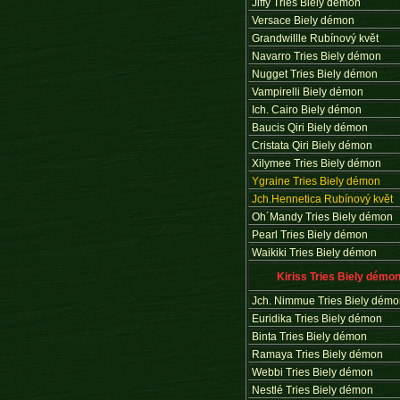
Jiffy Tries Biely démon
Versace Biely démon
Grandwillle Rubínový květ
Navarro Tries Biely démon
Nugget Tries Biely démon
Vampirelli Biely démon
Ich. Cairo Biely démon
Baucis Qiri Biely démon
Cristata Qiri Biely démon
Xilymee Tries Biely démon
Ygraine Tries Biely démon
Jch.Hennetica Rubínový květ
Oh´Mandy Tries Biely démon
Pearl Tries Biely démon
Waikiki Tries Biely démon
Kiriss Tries Biely démo
Jch. Nimmue Tries Biely dém
Euridika Tries Biely démon
Binta Tries Biely démon
Ramaya Tries Biely démon
Webbi Tries Biely démon
Nestlé Tries Biely démon