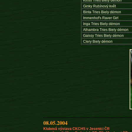
Kiriss Tries Biely démon
Ginky Rubínový květ
Binta Tries Biely démon
Immenhof's Raver Girl
Inga Tries Biely démon
Alhambra Tries Biely démon
Gaissy Tries Biely démon
Clery Biely démon
08.05.2004
Klubová výstava CKCHS v Jesenici ČR