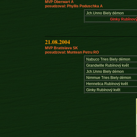
MVP Oberwart A
posudzoval: Phyllis Poduschka A
Jch.Unno Biely démon
Ginky Rubínový
21.08.2004
MVP Bratislava SK
posudzoval: Muntean Petru RO
Nabuco Tries Biely démon
Grandwille Rubínový květ
Jch.Unno Biely démon
Nimmue Tries Biely démon
Hennetica Rubínový květ
Ginky Rubínový květ