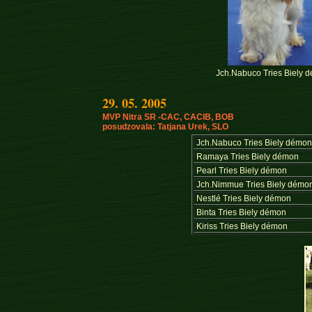
Jch.Nabuco Tries Biely 
29. 05. 2005
MVP Nitra SR -CAC, CACIB, BOB
posudzovala: Tatjana Urek, SLO
Jch.Nabuco Tries Biely démo
Ramaya Tries Biely démon
Pearl Tries Biely démon
Jch.Nimmue Tries Biely démo
Nestlé Tries Biely démon
Binta Tries Biely démon
Kiriss Tries Biely démon