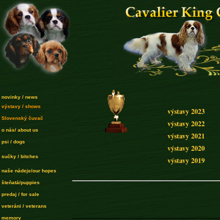
novinky / news
výstavy / shows
výstavy 2023
Slovenský čuvač
výstavy 2022
o nás/ about us
výstavy 2021
psi / dogs
výstavy 2020
sučky / bitches
výstavy 2019
naše nádeje/our hopes
šteňatá/puppies
predaj / for sale
veteráni / veterans
memory