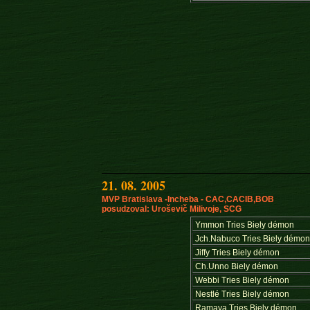
21. 08. 2005
MVP Bratislava -Incheba - CAC,CACIB,BOB
posudzoval: Uroševič Milivoje, SCG
Ymmon Tries Biely démon
Jch.Nabuco Tries Biely démo
Jiffy Tries Biely démon
Ch.Unno Biely démon
Webbi Tries Biely démon
Nestlé Tries Biely démon
Ramaya Tries Biely démon