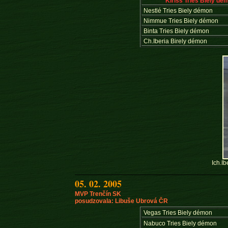
Kiriss Tries Biely dé
Nestlé Tries Biely démon
Nimmue Tries Biely démon
Binta Tries Biely démon
Ch.Iberia Birely démon
Ich.I
05. 02. 2005
MVP Trenčín SK
posudzovala: Libuše Ubrová ČR
Vegas Tries Biely démon
Nabuco Tries Biely démon