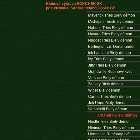
Klubová výstava SCKCHSK SK
posudzovala: Sandra Ireland Cooke GB
Maverick Tries Biely démon
Michigan TriesBiely démon
Nabuco Tries Biely démon
Navaro Tries Biely démon
Nugget Tries Biely démon
Berlington v.d. Donahunden
Ich.Lancelot Biely démon
Ixy Tries Biely démon
Jiffy Tries Biely démon
Grandwille Rubínový květ
Versace Biely démon
Zankey Biely démon
Wiper Biely démon
Carnic Tries Biely démon
Jch.Unno Biely démon
Vampirelli Biely démon
Ch.Cairo Biely démon
Nestlé Tries Biely démon
Nimmue Tries Biely démon
Hennetica Rubínový květ