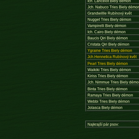
Ich. Lancelot Biely démon
Jch. Nabuco Tries Biely démo
Grandwillle Rubínový květ
Nugget Tries Biely démon
Vampirelli Biely démon
Ich. Cairo Biely démon
Baucis Qiri Biely démon
Cristata Qiri Biely démon
Ygraine Tries Biely démon
Jch.Hennetica Rubínový květ
Pearl Tries Biely démon
Waikiki Tries Biely démon
Kiriss Tries Biely démon
Jch. Nimmue Tries Biely dém
Binta Tries Biely démon
Ramaya Tries Biely démon
Webbi Tries Biely démon
Jolasca Biely démon
Najkrajší pár psov: