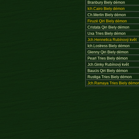
Branbury Biely démon
Ich.Cairo Biely démon
Ch.Merlin Biely démon
Firuzé Qiri Biely démon
Cristata Qiri Biely démon
Uxa Tries Biely démon
Jch.Hennetica Rubínový květ
Ich.Lostress Biely démon
Glenny Qiri Biely démon
Pearl Tries Biely démon
Jch.Ginky Rubínový květ
Baucis Qiri Biely démon
Rustiga Tries Biely démon
Jch.Ramaya Tries Biely démo