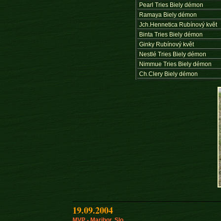
Pearl Tries Biely démon
Ramaya Biely démon
Jch.Hennetica Rubínový květ
Binta Tries Biely démon
Ginky Rubínový květ
Nestlé Tries Biely démon
Nimmue Tries Biely démon
Ch.Clery Biely démon
19.09.2004
MVP - Maribor, Slo