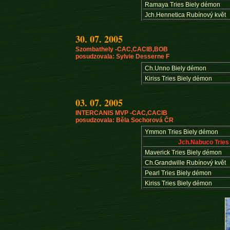
Ramaya Tries Biely démon
Jch.Hennetica Rubínový květ
30. 07. 2005
Szombathely -CAC,CACIB,BOB
posudzovala:
Sylvie Desserne F
Ch.Unno Biely démon
Kiriss Tries Biely démon
03. 07. 2005
INTERCANIS MVP -CAC,CACIB
posudzovala: Běla Sochorová ČR
Ymmon Tries Biely démon
Jch.Nabuco Tries
Maverick Tries Biely démon
Ch.Grandwille Rubínový květ
Pearl Tries Biely démon
Kiriss Tries Biely démon