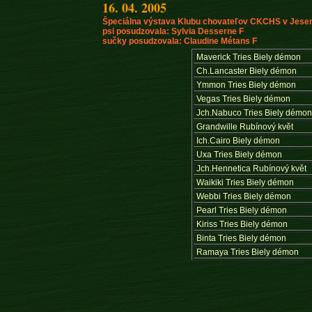
16. 04. 2005
Špeciálna výstava Klubu chovateľov CKCHS v Jesen
psi posudzovala: Sylvia Desserne F
sučky posudzovala: Claudine Métans F
Maverick Tries Biely démon
Ch.Lancaster Biely démon
Ymmon Tries Biely démon
Vegas Tries Biely démon
Jch.Nabuco Tries Biely démo
Grandwille Rubínový květ
Ich.Cairo Biely démon
Uxa Tries Biely démon
Jch.Hennetica Rubínový květ
Waikiki Tries Biely démon
Webbi Tries Biely démon
Pearl Tries Biely démon
Kiriss Tries Biely démon
Binta Tries Biely démon
Ramaya Tries Biely démon