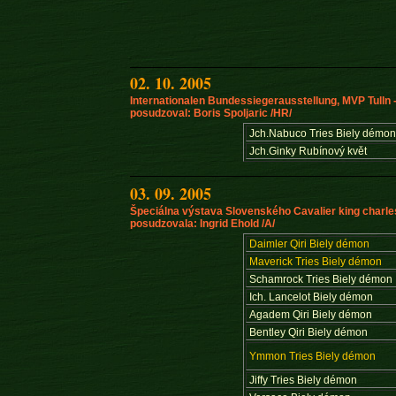
02. 10. 2005
Internationalen Bundessiegerausstellung, MVP Tull
posudzoval: Boris Spoljaric /HR/
Jch.Nabuco Tries Biely démo
Jch.Ginky Rubínový květ
03. 09. 2005
Špeciálna výstava Slovenského Cavalier king charle
posudzovala: Ingrid Ehold /A/
Daimler Qiri Biely démon
Maverick Tries Biely démon
Schamrock Tries Biely démon
Ich. Lancelot Biely démon
Agadem Qiri Biely démon
Bentley Qiri Biely démon
Ymmon Tries Biely démon
Jiffy Tries Biely démon