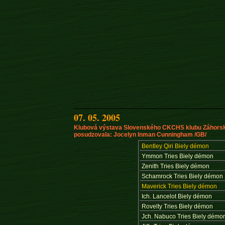
07. 05. 2005
Klubová výstava Slovenského CKCHS klubu Záhorsk
posudzovala: Jocelyn Inman Cunningham /GB/
Bentley Qiri Biely démon
Ymmon Tries Biely démon
Zenith Tries Biely démon
Schamrock Tries Biely démon
Maverick Tries Biely démon
Ich. Lancelot Biely démon
Rovelty Tries Biely démon
Jch. Nabuco Tries Biely démo