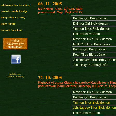
06. 11. 2005
odchovy / our breeding
MVP Nitra - CAC, CACIB, BOB
posudzovanie / judge
posudzoval: Gajič Željko /SLO/
fotogaléria / gallery
Bentley Qiri Biely démon
Daimler Qiri Biely démon
linky / links
Ymmon Tries Biely démon
kontakt / contact
Helandros Ivanhoe
Maverick Tries Biely démon
Počet
návštevníkov
Multi.Ch.Unno Biely démon
000120537
Baucis Qiri Biely démon
Pearl Tires Biely démon
Jch.Ramaya Tries Biely démo
Jch.Ginky Rubínový květ
webdesign:
22. 10. 2005
vanmar majesty
Klubová výstava Klubu chovateľov Kavalierov a Kin
posudzovali: pani Lorraine Gillhespy /GB/(ch. st. Lorp
Maverick Tries Biely démon
Bentley Qiri Biely démon
Ymmon Tries Biely démon
Jch.Nabuco Tries Biely démo
Helandros Ivanhoe