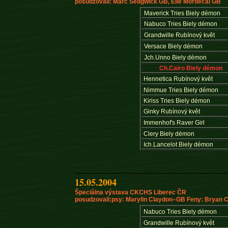
posudzovali: Marc Sedgwick GB, Elle Mordecai GB
Maverick Tries Biely démon
Nabuco Tries Biely démon
Grandwille Rubínový květ
Versace Biely démon
Jch.Unno Biely démon
Ch.Cairo Biely démon
Hennetica Rubínový květ
Nimmue Tries Biely démon
Kiriss Tries Biely démon
Ginky Rubínový květ
Immenhof's Raver Girl
Clery Biely démon
Ich.Lancelot Biely démon
15.05.2004
Špeciálna výstava CKCHS Liberec ČR
posudzovali:psy: Marylin Claydon–GB Feny: Bryan 
Nabuco Tries Biely démon
Grandwille Rubínový květ