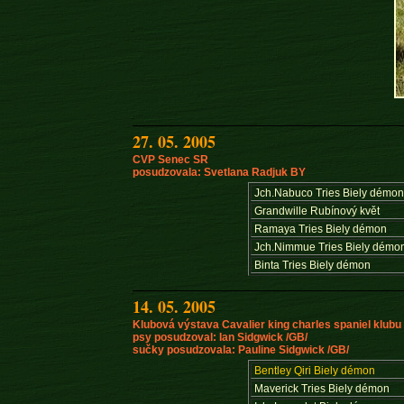
27. 05. 2005
CVP Senec SR
posudzovala: Svetlana Radjuk BY
Jch.Nabuco Tries Biely démo
Grandwille Rubínový květ
Ramaya Tries Biely démon
Jch.Nimmue Tries Biely démo
Binta Tries Biely démon
14. 05. 2005
Klubová výstava Cavalier king charles spaniel klubu
psy posudzoval: Ian Sidgwick /GB/
sučky posudzovala:
Pauline
Sidgwick /GB/
Bentley Qiri Biely démon
Maverick Tries Biely démon