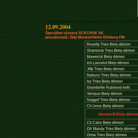
12.09.2004
Špeciálna výstava SCKCHSK SK
posudzovala: Zidy Munsterhielm-Ehnberg FIN
Rovelty Tries Biely démon
Shamrock Tries Biely démon
Mawerick Biely démon
Ich.Lancelot Biely démon
Jiffy Tries Biely démon
Nabuco Tries Biely démon
Ixy Tries Biely démon
Grandwille Rubínový květ
Versace Biely démon
Nugget Tries Biely démon
Ch.Unno Biely démon
Vampirelli Biely démo
Ch.Cairo Biely démon
Oh´Mandy Tries Biely démon
Orsia Tries Biely démon