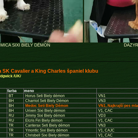
MICA SIXI BIELY DÉMON
DAZYR
 SK Cavalier a King Charles španiel klubu
idgwick /UK/
farba
meno
BT
Horus Seti Biely démon
VN1
BH
Charriot Seti Biely Démon
VN3
BH
Medoc Seti Biely Démon
VN1, Najkrajší pes ml
BH
Urixen Sixi Biely démon
V1, CAC
RU
Jimmy Sixi Biely démon
VD3
RU
Elcris Firi Biely démon
V1, CAC
TR
Canterax Seti Biely démon
VN3
TR
Ymontic Sixi Biely démon
V1, CAJC
TR
Chrisbell Sixi Biely démon
V1, CAC