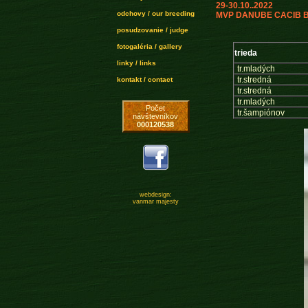
29-30.10..2022
odchovy / our breeding
MVP DANUBE CACIB Br
posudzovanie / judge
fotogaléria / gallery
trieda
linky / links
tr.mladých
tr.stredná
kontakt / contact
tr.stredná
tr.mladých
Počet
tr.šampiónov
návštevníkov
000120538
webdesign:
vanmar majesty