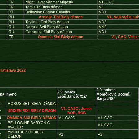
TR
Night Fever Vanmar Majesty
V1, CAC
TR
Tomis Tri Biely démon
V3
BT
Bellowine Baryon Cavalier
VD1
BH
Arnielle Tini Biely démon
V1, Najkrajšia su
BH
Taylinne Tini Biely demon
VD3
RU
Dazyria Seti Biely démon
VN2
RU
Cassamia Okti Biely démon
VD1
TR
Ommica Sixi Biely démon
V1, CAC, Víťaz 
atislava 2022
3.9. sobota
2.9. piatok
rba
meno
Momčilovič Bognič
Leoš Jančík /CZ/
Sanja /RS/
T
HORUS SETI BIELY DÉMON
-
-
V1, CAJC , Junior
H
URIXEN SIXI BIELY DÉMON
-
BOB, BOB
R
OMMICA SIXI BIELY DÉMON
V1, CAJC
V1, CAC
BELLOWINE BARYON C
T
-
V1, CAC
AVALIER
YMONTIC SIXI BIELY
R
V2
V2
DÉMON