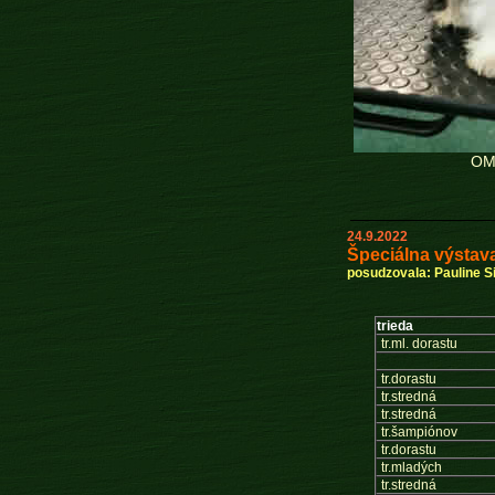
OM
24.9.2022
Špeciálna výstava
posudzovala: Pauline S
trieda
tr.ml. dorastu
tr.dorastu
tr.stredná
tr.stredná
tr.šampiónov
tr.dorastu
tr.mladých
tr.stredná