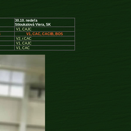
30.10. nedeľa
Stloukalová Viera, SK
V1, CAJC
B
V1, CAC, CACIB, BOS
V2, r.CAC
V1, CAJC
V1, CAC