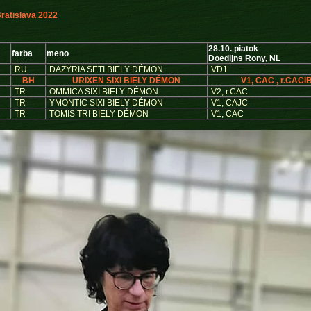
atislava 2022
28.10. piatok
farba
meno
Doedijns Rony, NL
RU
DAZYRIA SETI BIELY DÉMON
VD1
BH
URIXEN SIXI BIELY DÉMON
V1, CAC , r.CACI
TR
OMMICA SIXI BIELY DÉMON
V2, r.CAC
TR
YMONTIC SIXI BIELY DÉMON
V1, CAJC
TR
TOMIS TRI BIELY DÉMON
V1, CAC