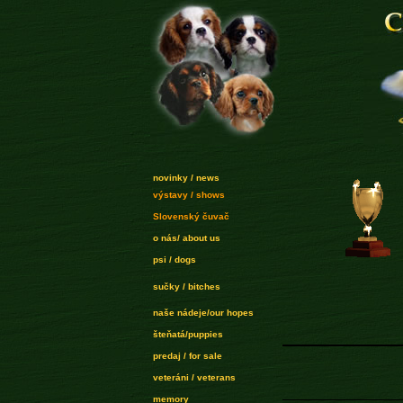
novinky / news
výstavy / shows
Slovenský čuvač
o nás/ about us
psi / dogs
sučky / bitches
naše nádeje/our hopes
šteňatá/puppies
predaj / for sale
veteráni / veterans
memory