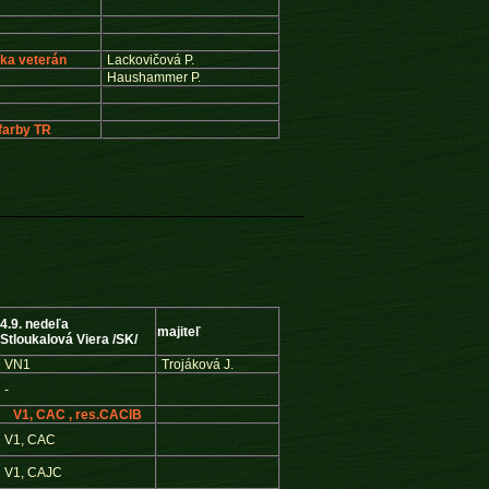
čka veterán
Lackovičová P.
Haushammer P.
farby TR
4.9. nedeľa
majiteľ
Stloukalová Viera /SK/
VN1
Trojáková J.
-
V1, CAC , res.CACIB
V1, CAC
V1, CAJC