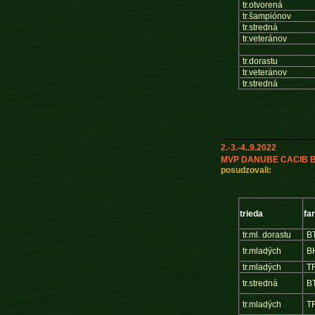
tr.otvorená
tr.šampiónov
tr.stredná
tr.veteránov
tr.dorastu
tr.veteránov
tr.stredná
2.-3.-4..9.2022
MVP DANUBE CACIB Br
posudzovali:
trieda
fa
tr.ml. dorastu
B
tr.mladých
B
tr.mladých
T
tr.stredná
B
tr.mladých
T