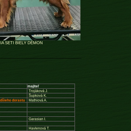
IA SETI BIELY DÉMON
majiteľ
Trojáková J.
Šupková K.
adšieho dorastu
Mathiová A.
Garasian I.
Havlenová T.